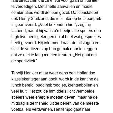
laat direct zien dat ze er vol voor gaan om de titel
te verdedigen. Met snelle aanvallen en mooie
combinaties wordt de toon gezet. Dat constateert
ook Henry Stuifzand, die iets later op het sportpark
is gearriveerd. ,,Veel bekenden hier”, zegt hij
lachend, nadat hij van zo’n beetje alle spelers een
high five heeft gekregen en al heel wat gesprekjes
heeft gevoerd. Hij informeert naar de uitslagen en
stelt de verliezers op hun gemak door te zeggen
dat ze niet te lang moeten treuren. ,,Het gaat om
de sportiviteit.”
Terwijl Henk er maar weer eens een Hollandse
klassieker tegenaan gooit, wordt in de kantine de
lunch bereid: puddingbroodjes, krentenbollen en
veel fruit. Het zou de inmiddels licht vermoeide
spelers weer energie moeten geven, maar na de
middag is de frisheid uit de benen van de meeste
voetballers verdwenen. Het tempo gaat naar