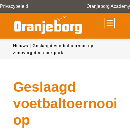
Privacybeleid
Oranjeborg Academy
Nieuws
|
Geslaagd voetbaltoernooi op
zonovergoten sportpark
Geslaagd
voetbaltoernooi
op