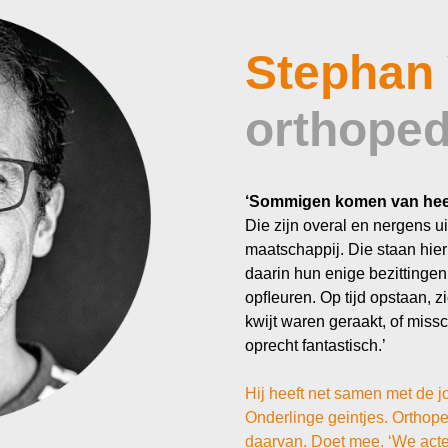
Stephan
orthope
‘Sommigen komen van heel
Die zijn overal en nergens 
maatschappij. Die staan hie
daarin hun enige bezittingen. 
opﬂeuren. Op tijd opstaan, z
kwijt waren geraakt, of miss
oprecht fantastisch.’
Hij heeft net samen met de j
Onderlinge geintjes. Ortho
daarvan. Doet mee. ‘We acter